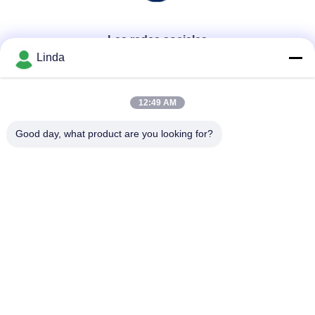
Las redes sociales
Linda
Contacto rápido
12:49 AM
Teléfono
Good day, what product are you looking for?
86-136-99415698
El correo electrónico
cdaohe88@aliyun.com
Dirección
4-502, avenida de No.8 Yingbin, distrito de Jinniu, Chengdu,
Sichuan, China
Política de privacidad
|
Mapa del Sitio