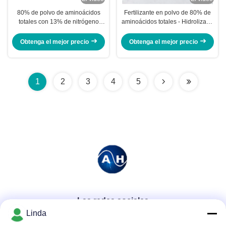
80% de polvo de aminoácidos
Fertilizante en polvo de 80% de
totales con 13% de nitrógeno
aminoácidos totales - Hidrolizado
soluble en agua para estimular el
100% soluble en agua de harina
crecimiento de las raíces para
de soja no modificada
Obtenga el mejor precio
Obtenga el mejor precio
fertilizantes agrícolas
genéticamente
1
2
3
4
5
Las redes sociales
Linda