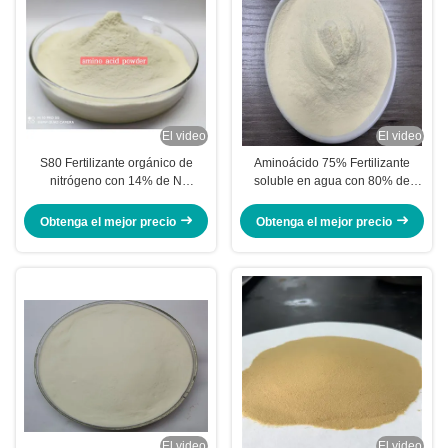
El video
El video
S80 Fertilizante orgánico de
Aminoácido 75% Fertilizante
nitrógeno con 14% de N
soluble en agua con 80% de
orgánico, 100% soluble y 85% de
aminoácidos totales, 13% de
aminoácidos totales para mejorar
nitrógeno y 100% de solubilidad
Obtenga el mejor precio
Obtenga el mejor precio
el crecimiento de las plantas
El video
El video