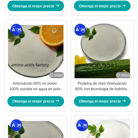
con 80% de Aminoácidos Totales
agricultura orgánica
Obtenga el mejor precio
Obtenga el mejor precio
El video
El video
Aminoácido 80% en polvo -
Proteína de maíz Aminoácido
100% soluble en agua en polvo
80% con tecnología de hidrólisis
fino blanco con 12% de nitrógeno
profunda, 100% soluble en agua
orgánico para la nutrición de los
y fuente no transgénica
Obtenga el mejor precio
Obtenga el mejor precio
cultivos