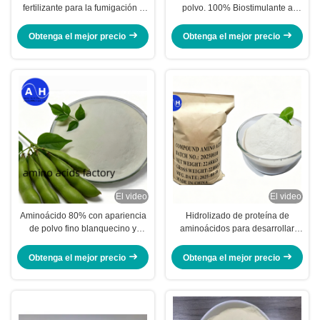
fertilizante para la fumigación y
polvo. 100% Biostimulante a
producción de fertilizantes
base de plantas soluble en agua.
líquidos
Obtenga el mejor precio
Obtenga el mejor precio
El video
El video
Aminoácido 80% con apariencia
Hidrolizado de proteína de
de polvo fino blanquecino y
aminoácidos para desarrollar
100% de solubilidad en agua
soluciones agrícolas sostenibles
para una nutrición eficaz de los
Obtenga el mejor precio
Obtenga el mejor precio
cultivos