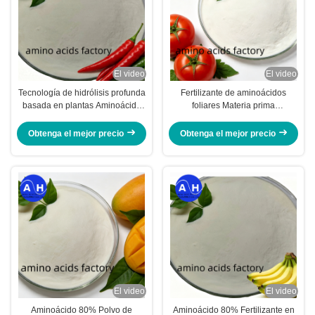
El video
El video
Tecnología de hidrólisis profunda
Fertilizante de aminoácidos
basada en plantas Aminoácido
foliares Materia prima
80 en polvo para la fabricación
Aminoácidos en polvo 80%
de fertilizantes líquidos y foliares
Fermentación 100% soluble en
Obtenga el mejor precio
Obtenga el mejor precio
agua Fuente para uso foliar y
fertilización
El video
El video
Aminoácido 80% Polvo de
Aminoácido 80% Fertilizante en