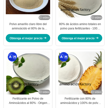
El video
El video
Polvo amarillo claro libre del
80% de ácidos amino totales en
aminoácido el 80% de la
polvo para fertilizantes - 100%
hidrólisis de la proteína de soja
soluble en agua No transgénico
Proteína de maíz libre de
Obtenga el mejor precio
Obtenga el mejor precio
proteínas
El video
El video
Fertilizante en Polvo de
Fertilizante con 80% de
Aminoácidos al 80% - Origen
aminoácidos y 100% de polvo
Vegetal 100% Soluble en Agua
vegetal soluble en agua para la