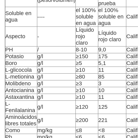
(peso/volumen)
prueba
el 100%
el 100%
Soluble en
----
soluble
soluble en
Cali
agua
en agua
agua
Líquido
Líquido
Aspecto
-
rojo
Cali
rojo claro
claro
PH
/
8-10
9,0
Cali
Potasio
g/l
≥150
175
Cali
Boro
g/l
≥5
5,1
Cali
L-glicocola
g/l
≥10
11
Cali
L-metionina
g/l
≥80
85
Cali
Molibdeno
g/l
≥3
3
Cali
Antocianina
g/l
≥10
10
Cali
Astaxantina
g/l
≥10
11
Cali
L-
g/l
≥120
125
Cali
Fenilalanina
Aminoácidos
g/l
≥200
221
Cali
libres totales
Como
mg/kg
≤8
<8
Cali
Pb
mg/kg
≤6
<6
Cali