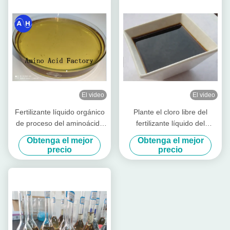
El video
El video
Fertilizante líquido orgánico
Plante el cloro libre del
de proceso del aminoácido
fertilizante líquido del
el 50% de la hidrólisis
aminoácido de la fuente el
Obtenga el mejor
Obtenga el mejor
enzimática
30% del embalaje 1L
precio
precio