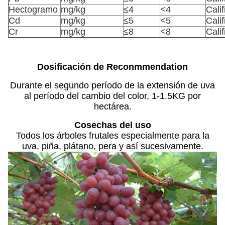
Hectogramo
mg/kg
≤4
<4
Cali
Cd
mg/kg
≤5
<5
Cali
Cr
mg/kg
≤8
<8
Cali
Dosificación de Reconmmendation
Durante el segundo período de la extensión de uva
al período del cambio del color, 1-1.5KG por
hectárea.
Cosechas del uso
Todos los árboles frutales especialmente para la
uva, piña, plátano, pera y así sucesivamente.