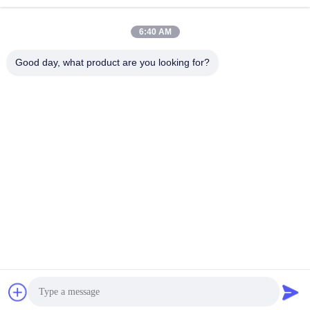
Contacto rápido
6:40 AM
Teléfono
Good day, what product are you looking for?
86-136-99415698
El correo electrónico
cdaohe88@aliyun.com
Dirección
4-502, avenida de No.8 Yingbin, distrito de Jinniu, Chengdu,
Sichuan, China
Política de privacidad
|
Mapa del Sitio
China es buena. Calidad Fertilizante del líquido del aminoácido
Proveedor. Derecho de autor 2019-2026 Chengdu Chelation
Biology Technology Co., Ltd. Todo. Todos los derechos
reservados.