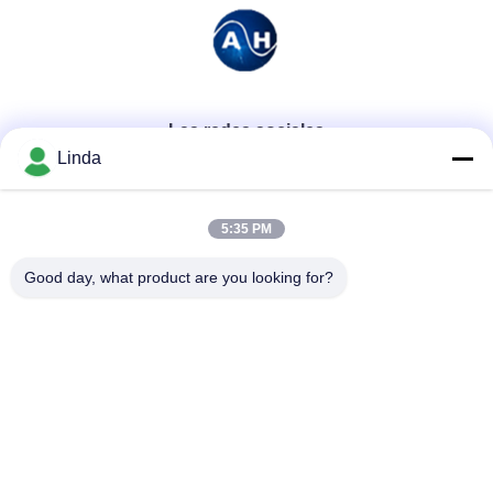
Las redes sociales
Linda
Contacto rápido
5:35 PM
Teléfono
Good day, what product are you looking for?
86-136-99415698
El correo electrónico
cdaohe88@aliyun.com
Dirección
4-502, avenida de No.8 Yingbin, distrito de Jinniu, Chengdu,
Sichuan, China