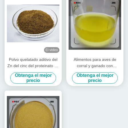
El video
Polvo quelatado aditivo del
Alimentos para aves de
Zn del cinc del proteinato de
corral y ganado con
la alimentación con la
aminoácidos altamente
Obtenga el mejor
Obtenga el mejor
proteína cruda para el
concentrados
precio
precio
molino de alimentación