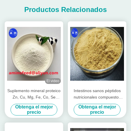
Productos Relacionados
El video
Suplemento mineral proteico
Intestinos sanos péptidos
Zn, Cu, Mg, Fe, Co, Se
nutricionales compuestos
forma
para el ganado vacas
Obtenga el mejor
Obtenga el mejor
lechones vacas de corral
precio
precio