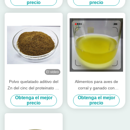
lechones vacas de corral
precio
precio
El video
Polvo quelatado aditivo del
Alimentos para aves de
Zn del cinc del proteinato de
corral y ganado con
la alimentación con la
aminoácidos altamente
Obtenga el mejor
Obtenga el mejor
proteína cruda para el
concentrados
precio
precio
molino de alimentación