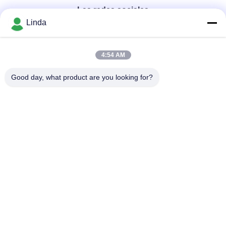
Las redes sociales
Linda
Contacto rápido
4:54 AM
Teléfono
Good day, what product are you looking for?
86-136-99415698
El correo electrónico
cdaohe88@aliyun.com
Dirección
4-502, avenida de No.8 Yingbin, distrito de Jinniu, Chengdu,
Sichuan, China
Política de privacidad
|
Mapa del Sitio
China es buena. Calidad Fertilizante del líquido del aminoácido
Proveedor. Derecho de autor 2019-2026 Chengdu Chelation