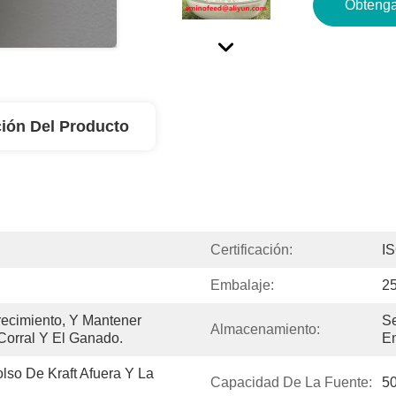
Obtenga
ión Del Producto
Certificación:
I
Embalaje:
2
ecimiento, Y Mantener 
Se
Almacenamiento:
Corral Y El Ganado.
En
so De Kraft Afuera Y La 
Capacidad De La Fuente:
50