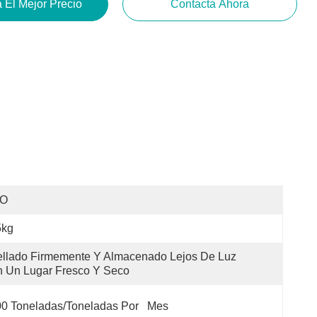
 El Mejor Precio
Contacta Ahora
SO
5kg
llado Firmemente Y Almacenado Lejos De Luz 
 Un Lugar Fresco Y Seco
0 Toneladas/toneladas Por   Mes