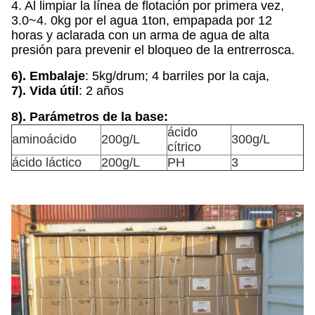
4. Al limpiar la línea de flotación por primera vez,
3.0~4. 0kg por el agua 1ton, empapada por 12
horas y aclarada con un arma de agua de alta
presión para prevenir el bloqueo de la entrerrosca.
6). Embalaje
: 5kg/drum; 4 barriles por la caja,
7). Vida útil
: 2 años
8). Parámetros de la base:
ácido
aminoácido
200g/L
300g/L
cítrico
ácido láctico
200g/L
PH
3