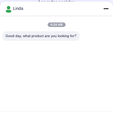
Las redes sociales
Linda
Contacto rápido
6:24 AM
Teléfono
Good day, what product are you looking for?
86-136-99415698
El correo electrónico
cdaohe88@aliyun.com
Dirección
4-502, avenida de No.8 Yingbin, distrito de Jinniu, Chengdu,
Sichuan, China
Política de privacidad
|
Mapa del Sitio
China es buena. Calidad Fertilizante del líquido del aminoácido
Proveedor. Derecho de autor 2019-2026 Chengdu Chelation