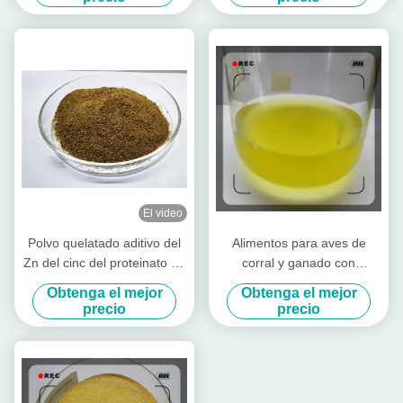
El video
Polvo quelatado aditivo del
Alimentos para aves de
Zn del cinc del proteinato de
corral y ganado con
la alimentación con la
aminoácidos altamente
Obtenga el mejor
Obtenga el mejor
proteína cruda para el
concentrados
precio
precio
molino de alimentación