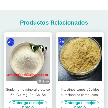
Productos Relacionados
El video
Suplemento mineral proteico
Intestinos sanos péptidos
Zn, Cu, Mg, Fe, Co, Se
nutricionales compuestos
forma
para el ganado vacas
Obtenga el mejor
Obtenga el mejor
lechones vacas de corral
precio
precio