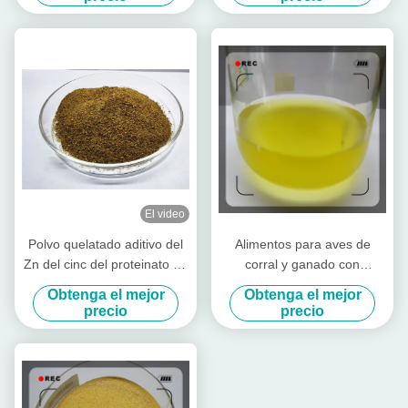
El video
Polvo quelatado aditivo del
Alimentos para aves de
Zn del cinc del proteinato de
corral y ganado con
la alimentación con la
aminoácidos altamente
Obtenga el mejor
Obtenga el mejor
proteína cruda para el
concentrados
precio
precio
molino de alimentación