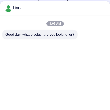
Las redes sociales
Linda
Contacto rápido
3:05 AM
Teléfono
Good day, what product are you looking for?
86-136-99415698
El correo electrónico
cdaohe88@aliyun.com
Dirección
4-502, avenida de No.8 Yingbin, distrito de Jinniu, Chengdu,
Sichuan, China
Política de privacidad
|
Mapa del Sitio
China es buena. Calidad Fertilizante del líquido del aminoácido
Proveedor. Derecho de autor 2019-2026 Chengdu Chelation