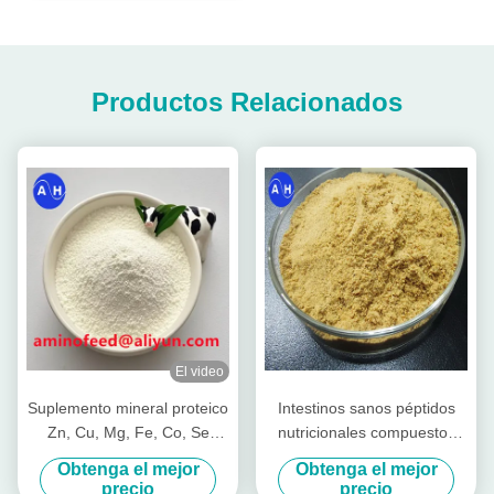
Productos Relacionados
El video
Suplemento mineral proteico
Intestinos sanos péptidos
Zn, Cu, Mg, Fe, Co, Se
nutricionales compuestos
forma
para el ganado vacas
Obtenga el mejor
Obtenga el mejor
lechones vacas de corral
precio
precio