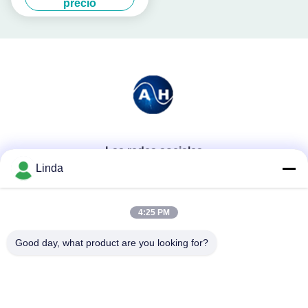
precio
hidrolizadas
Las redes sociales
Linda
Contacto rápido
4:25 PM
Teléfono
Good day, what product are you looking for?
86-136-99415698
El correo electrónico
cdaohe88@aliyun.com