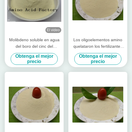
El video
Molibdeno soluble en agua
Los oligoelementos amino
del boro del cinc del
quelataron los fertilizantes
magnesio del calcio del
de los microalimentos,
Obtenga el mejor
Obtenga el mejor
fertilizante para las
fertilizante foliar orgánico
precio
precio
pimientas del color