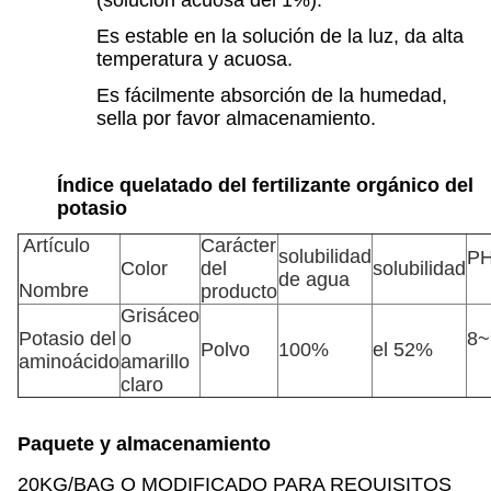
(solución acuosa del 1%).
Es estable en la solución de la luz, da alta
temperatura y acuosa.
Es fácilmente absorción de la humedad,
sella por favor almacenamiento.
Índice
quelatado del fertilizante orgánico
del
potasio
Artículo
Carácter
solubilidad
P
Color
del
solubilidad
de agua
Nombre
producto
Grisáceo
Potasio del
o
8~
Polvo
100%
el 52%
aminoácido
amarillo
claro
Paquete y almacenamiento
20KG/BAG O MODIFICADO PARA REQUISITOS