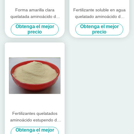
Forma amarilla clara
Fertilizante soluble en agua
quelatada aminoácido del
quelatado aminoácido del
polvo de los microalimentos
magnesio del cinc del
Obtenga el mejor
Obtenga el mejor
del magnesio del cinc del
fertilizante del boro
precio
precio
boro
Fertilizantes quelatados
aminoácido estupendo de
los microalimentos del
Obtenga el mejor
potasio con las proteínas