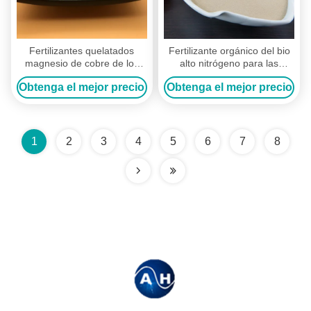
Fertilizantes quelatados
Fertilizante orgánico del bio
magnesio de cobre de los
alto nitrógeno para las
microalimentos y fertilizante
verduras de hoja de las
Obtenga el mejor precio
Obtenga el mejor precio
quelatado del cinc
plantas L aminoácido
1
2
3
4
5
6
7
8