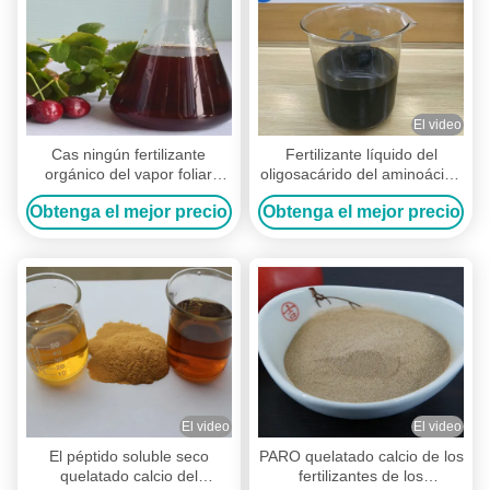
El video
Cas ningún fertilizante
Fertilizante líquido del
orgánico del vapor foliar
oligosacárido del aminoácido
65072-01-7, aminoácido
para la rociadura foliar del
Obtenga el mejor precio
Obtenga el mejor precio
complejo el 50%
tomate
El video
El video
El péptido soluble seco
PARO quelatado calcio de los
quelatado calcio del
fertilizantes de los