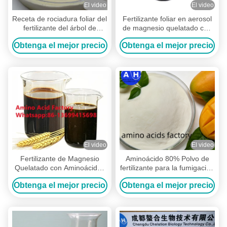
El video
El video
Receta de rociadura foliar del
Fertilizante foliar en aerosol
fertilizante del árbol de
de magnesio quelatado con
plátano en venta
aminoácidos líquidos
Obtenga el mejor precio
Obtenga el mejor precio
bioestimulantes
El video
El video
Fertilizante de Magnesio
Aminoácido 80% Polvo de
Quelatado con Aminoácidos
fertilizante para la fumigación
Líquido con 100g/L de
y producción de fertilizantes
Obtenga el mejor precio
Obtenga el mejor precio
Magnesio Orgánico, 150g/L
líquidos
de Aminoácidos Totales y
98% de Tasa de Quelación
para Aplicación Foliar