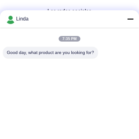
Las redes sociales
Linda
Contacto rápido
7:35 PM
Teléfono
Good day, what product are you looking for?
86-136-99415698
El correo electrónico
cdaohe88@aliyun.com
Dirección
4-502, avenida de No.8 Yingbin, distrito de Jinniu, Chengdu,
Sichuan, China
Política de privacidad
|
Mapa del Sitio
China es buena. Calidad Fertilizante del líquido del aminoácido