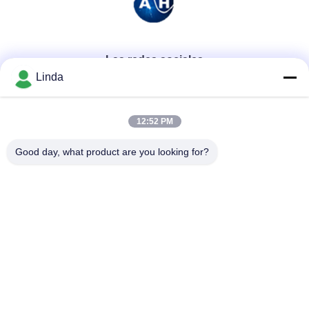
Las redes sociales
Linda
Contacto rápido
12:52 PM
Teléfono
Good day, what product are you looking for?
86-136-99415698
El correo electrónico
cdaohe88@aliyun.com
Dirección
4-502, avenida de No.8 Yingbin, distrito de Jinniu, Chengdu,
Sichuan, China