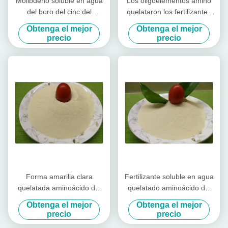
Molibdeno soluble en agua
Los oligoelementos amino
del boro del cinc del
quelataron los fertilizantes
magnesio del calcio del
de los microalimentos,
Obtenga el mejor
Obtenga el mejor
fertilizante para las
fertilizante foliar orgánico
precio
precio
pimientas del color
Forma amarilla clara
Fertilizante soluble en agua
quelatada aminoácido del
quelatado aminoácido del
polvo de los microalimentos
magnesio del cinc del
Obtenga el mejor
Obtenga el mejor
del magnesio del cinc del
fertilizante del boro
precio
precio
boro