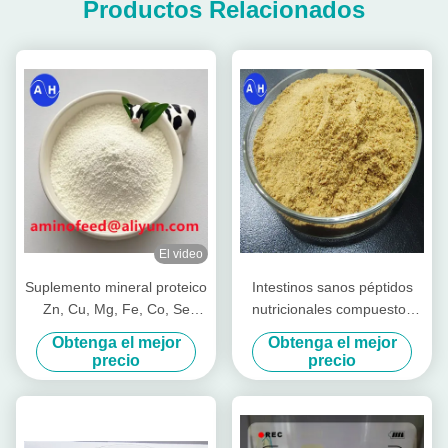
Productos Relacionados
El video
Suplemento mineral proteico
Intestinos sanos péptidos
Zn, Cu, Mg, Fe, Co, Se
nutricionales compuestos
forma
para el ganado vacas
Obtenga el mejor
Obtenga el mejor
lechones vacas de corral
precio
precio