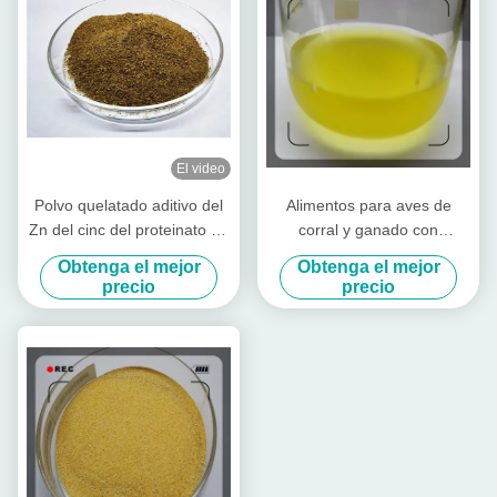
El video
Polvo quelatado aditivo del
Alimentos para aves de
Zn del cinc del proteinato de
corral y ganado con
la alimentación con la
aminoácidos altamente
Obtenga el mejor
Obtenga el mejor
proteína cruda para el
concentrados
precio
precio
molino de alimentación