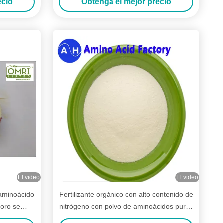
ecio
Obtenga el mejor precio
El video
El video
 aminoácido
Fertilizante orgánico con alto contenido de
boro se
nitrógeno con polvo de aminoácidos puros
16-0-0 para cultivos de tomate