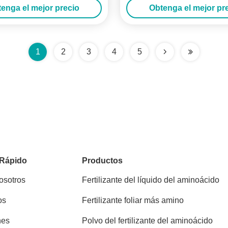
enga el mejor precio
Obtenga el mejor pr
alta
1
2
3
4
5
 Rápido
Productos
osotros
Fertilizante del líquido del aminoácido
os
Fertilizante foliar más amino
nes
Polvo del fertilizante del aminoácido