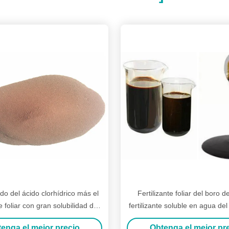
do del ácido clorhídrico más el
Fertilizante foliar del boro de
te foliar con gran solubilidad de
fertilizante soluble en agua del
agua del cloro
ácido húmico
enga el mejor precio
Obtenga el mejor pr