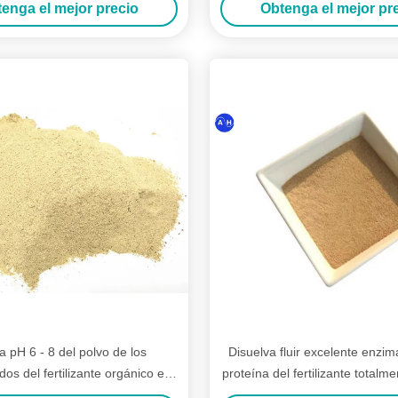
enga el mejor precio
Obtenga el mejor pr
 pH 6 - 8 del polvo de los
Disuelva fluir excelente enzimá
os del fertilizante orgánico el
proteína del fertilizante totalm
nitrógeno del origen de planta
del hidrolizado