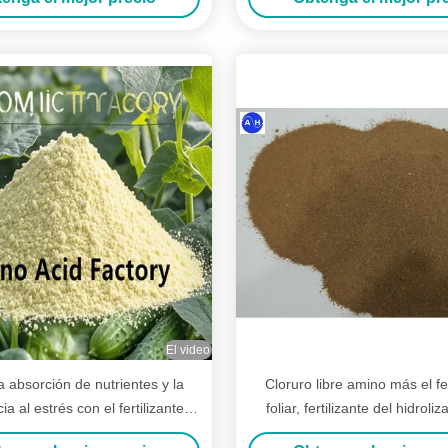
El video
a absorción de nutrientes y la
Cloruro libre amino más el fer
ia al estrés con el fertilizante
foliar, fertilizante del hidroli
liar de aminoácidos más
proteína