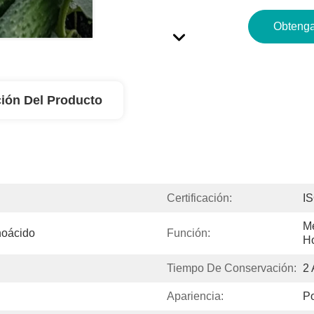
Obtenga
ión Del Producto
Certificación:
I
Me
inoácido
Función:
H
Tiempo De Conservación:
2
Apariencia:
Po