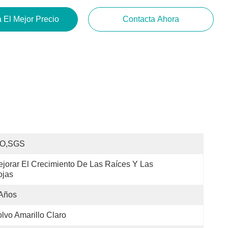
 El Mejor Precio
Contacta Ahora
SO,SGS
jorar El Crecimiento De Las Raíces Y Las 
ojas
 Años
lvo Amarillo Claro