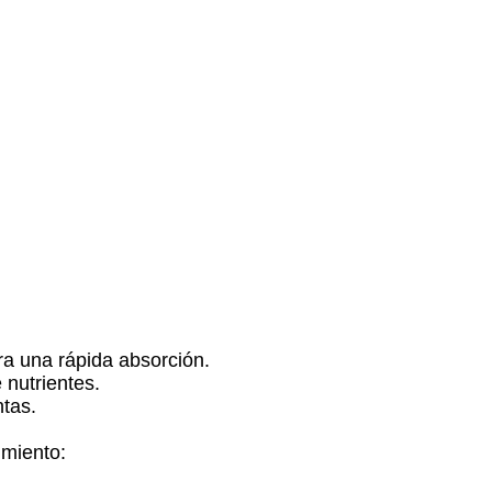
ra una rápida absorción.
 nutrientes.
ntas.
imiento: