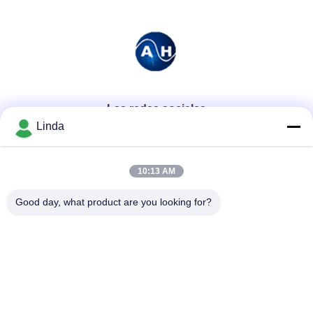
Las redes sociales
Linda
Contacto rápido
10:13 AM
Teléfono
Good day, what product are you looking for?
86-136-99415698
El correo electrónico
cdaohe88@aliyun.com
Dirección
4-502, avenida de No.8 Yingbin, distrito de Jinniu, Chengdu,