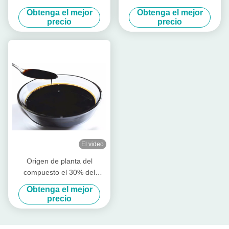
fenilalanina y L - metionina
20kg, aminoácido quelató el
Obtenga el mejor
Obtenga el mejor
del aminoácido
polvo de los oligoelementos
precio
precio
El video
Origen de planta del
compuesto el 30% del
fertilizante orgánico del
Obtenga el mejor
aminoácido libre de la
precio
verdura