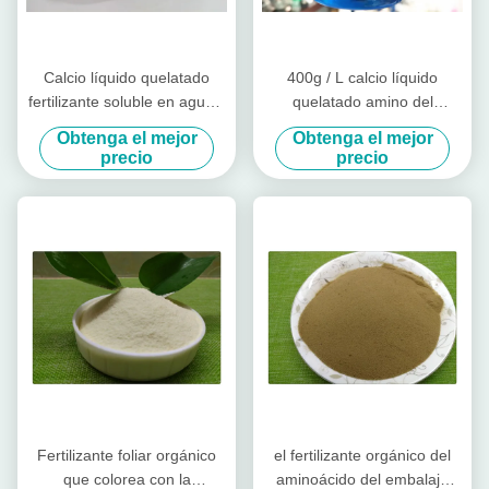
Calcio líquido quelatado
400g / L calcio líquido
fertilizante soluble en agua y
quelatado amino del
boro del péptido amino del
fertilizante orgánico del
Obtenga el mejor
Obtenga el mejor
taxi de AAL
aminoácido con boro
precio
precio
Fertilizante foliar orgánico
el fertilizante orgánico del
que colorea con la
aminoácido del embalaje