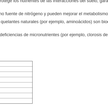
rotege los nutrientes de las interacciones del suelo, gara
o fuente de nitrógeno y pueden mejorar el metabolismo de
s quelantes naturales (por ejemplo, aminoácidos) son b
s deficiencias de micronutrientes (por ejemplo, clorosis de