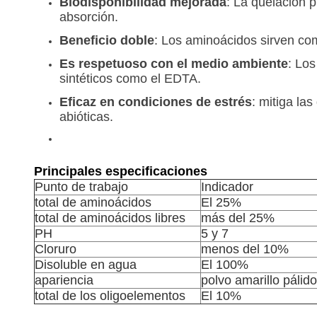
Biodisponibilidad mejorada
: La quelación p
absorción.
Beneficio doble
: Los aminoácidos sirven com
Es respetuoso con el medio ambiente
: Lo
sintéticos como el EDTA.
Eficaz en condiciones de estrés
: mitiga la
abióticas.
Principales especificaciones
Punto de trabajo
Indicador
total de aminoácidos
El 25%
total de aminoácidos libres
más del 25%
PH
5 y 7
Cloruro
menos del 10%
Disoluble en agua
El 100%
apariencia
polvo amarillo pálido
total de los oligoelementos
El 10%