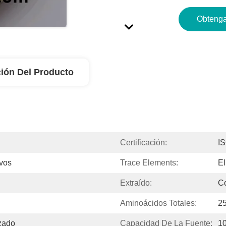
Obtenga
ión Del Producto
Certificación:
I
ivos
Trace Elements:
E
Extraído:
C
Aminoácidos Totales:
2
zado
Capacidad De La Fuente:
1