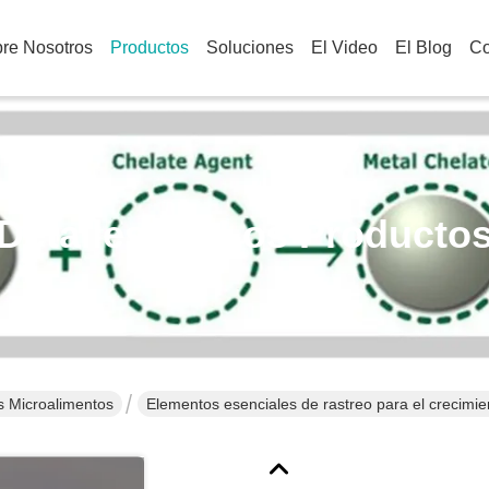
re Nosotros
Productos
Soluciones
El Video
El Blog
Co
Detalles De Los Producto
s Microalimentos
Elementos esenciales de rastreo para el crecimien
quelados