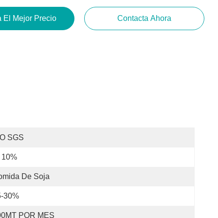
 El Mejor Precio
Contacta Ahora
SO SGS
l 10%
omida De Soja
5-30%
00MT POR MES