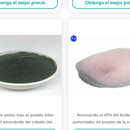
enga el mejor precio
Obtenga el mejor pr
 amino más el quelato foliar
Aminoácido el 40% del fertili
l aminoácido del cobalto del
aumentador de presión de la 
ante por el embalaje del bolso
fuente de la verdura del c