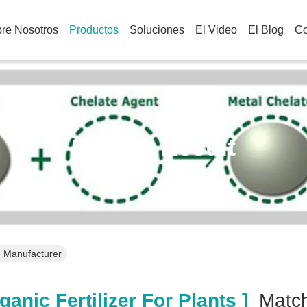
re Nosotros
Productos
Soluciones
El Video
El Blog
Co
Search Result
ne Manufacturer
anic Fertilizer For Plants ]
Mat