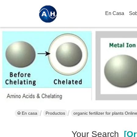
En Casa
Sob
En casa
Productos
organic fertilizer for plants Onli
Your Search
[org