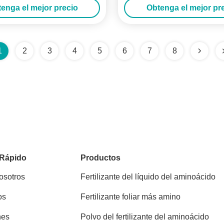
enga el mejor precio
Obtenga el mejor pr
1
2
3
4
5
6
7
8
 Rápido
Productos
osotros
Fertilizante del líquido del aminoácido
os
Fertilizante foliar más amino
nes
Polvo del fertilizante del aminoácido