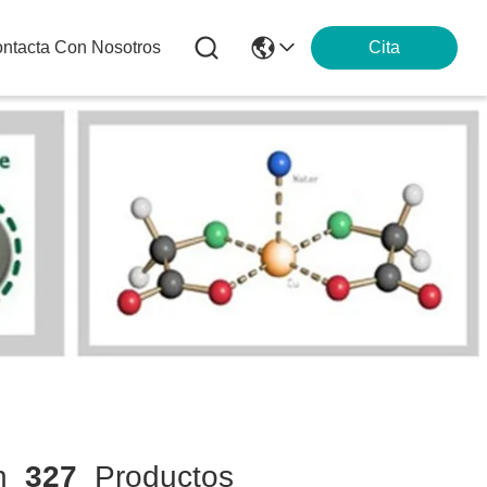
ntacta Con Nosotros
Cita
ch
327
Productos