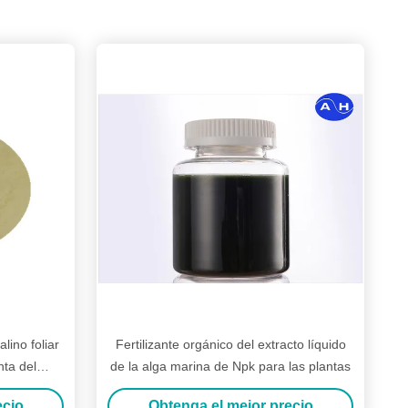
lino foliar
Fertilizante orgánico del extracto líquido
nta del
de la alga marina de Npk para las plantas
ecio
Obtenga el mejor precio