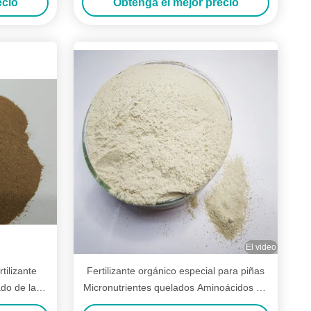
ecio
Obtenga el mejor precio
El video
tilizante
Fertilizante orgánico especial para piñas
zado de la
Micronutrientes quelados Aminoácidos Cu
Fe Zn Mn