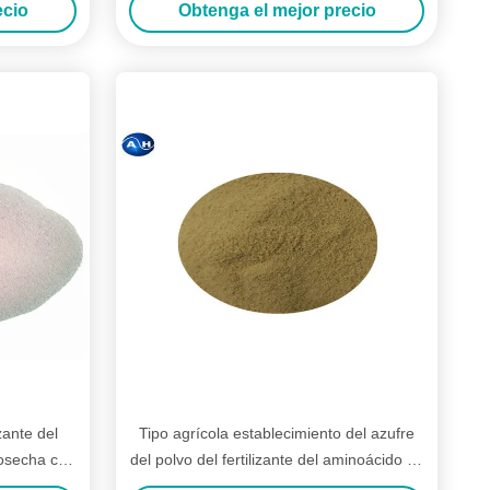
ecio
Obtenga el mejor precio
zante del
Tipo agrícola establecimiento del azufre
cosecha con
del polvo del fertilizante del aminoácido de
loruro
Tabacco