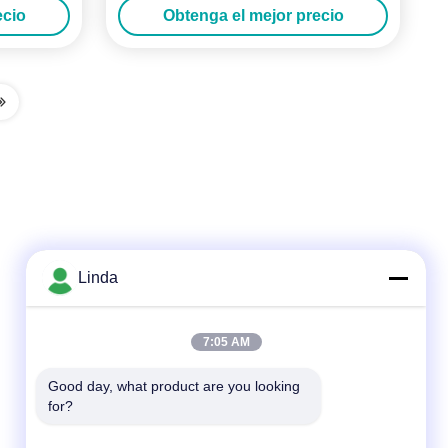
ecio
Obtenga el mejor precio
Linda
Contacto rápido
7:05 AM
Teléfono
86-136-99415698
Good day, what product are you looking 
for?
El correo electrónico
cdaohe88@aliyun.com