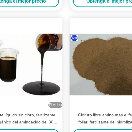
enga el mejor precio
Obtenga el mejor pr
El video
te líquido sin cloro, fertilizante
Cloruro libre amino más el fer
rgánico del aminoácido del 30%
foliar, fertilizante del hidroli
para las plantas
proteína