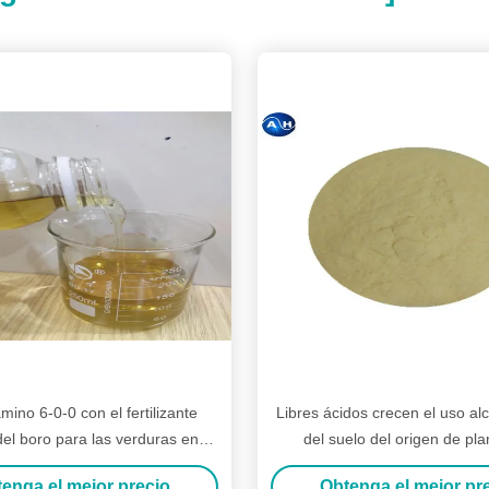
mino 6-0-0 con el fertilizante
Libres ácidos crecen el uso alca
del boro para las verduras en
del suelo del origen de pla
amarillo
fertilizante el 40%
enga el mejor precio
Obtenga el mejor pr