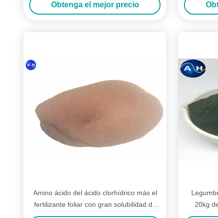
Obtenga el mejor precio
Obt
Amino ácido del ácido clorhídrico más el
Legumbre
fertilizante foliar con gran solubilidad de
20kg de
agua del cloro
fertiliz