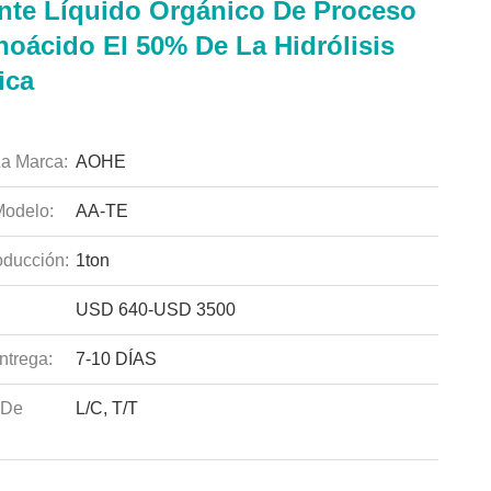
zante Líquido Orgánico De Proceso
noácido El 50% De La Hidrólisis
ica
a Marca:
AOHE
odelo:
AA-TE
ducción:
1ton
USD 640-USD 3500
ntrega:
7-10 DÍAS
 De
L/C, T/T