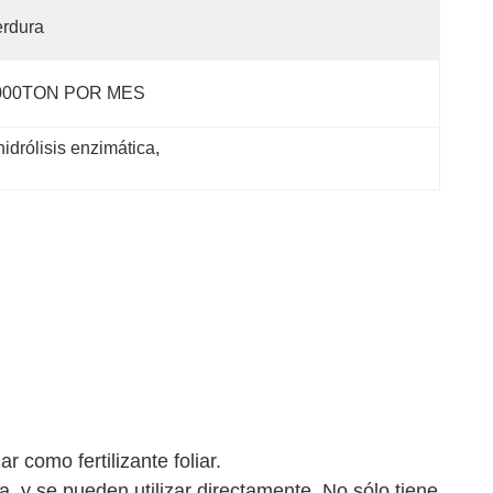
rdura
000TON POR MES
idrólisis enzimática
, 
r como fertilizante foliar.
, y se pueden utilizar directamente. No sólo tiene