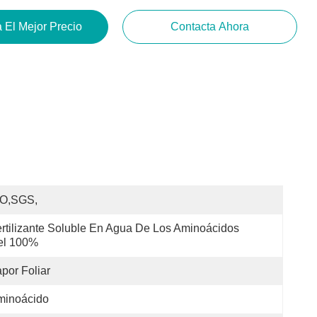
 El Mejor Precio
Contacta Ahora
SO,SGS,
rtilizante Soluble En Agua De Los Aminoácidos 
el 100%
por Foliar
minoácido