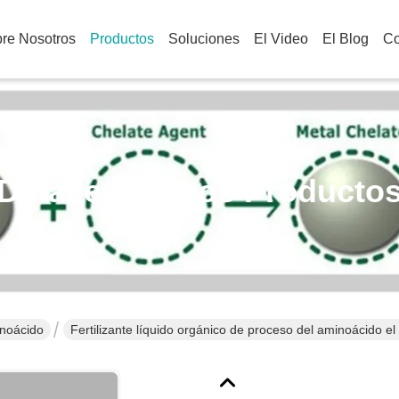
re Nosotros
Productos
Soluciones
El Video
El Blog
Co
Detalles De Los Producto
inoácido
Fertilizante líquido orgánico de proceso del aminoácido el