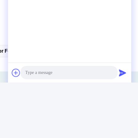
r Foliar Del Aminoácido
Photo
Video Call
Audio Call