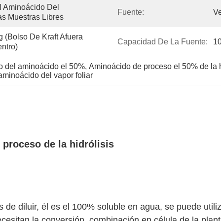
l Aminoácido Del 
Fuente:
Ve
s Muestras Libres
(bolso De Kraft Afuera 
Capacidad De La Fuente:
1
ntro)
ico del aminoácido el 50%
, 
Aminoácido de proceso el 50% de la h
 aminoácido del vapor foliar
proceso de la hidrólisis
de diluir, él es el 100% soluble en agua, se puede utiliza
esitan la conversión, combinación en célula de la planta