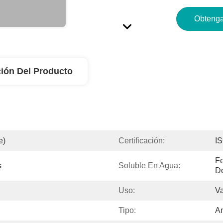
Obtenga
ión Del Producto
e)
Certificación:
I
Fe
s
Soluble En Agua:
D
Uso:
Va
Tipo:
A