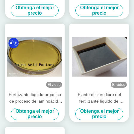
en agua del cinc
frutales
Obtenga el mejor
Obtenga el mejor
precio
precio
El video
El video
Fertilizante líquido orgánico
Plante el cloro libre del
de proceso del aminoácido
fertilizante líquido del
el 50% de la hidrólisis
aminoácido de la fuente el
Obtenga el mejor
Obtenga el mejor
enzimática
30% del embalaje 1L
precio
precio