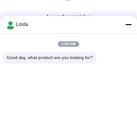
Las redes sociales
Linda
Contacto rápido
1:00 PM
Teléfono
Good day, what product are you looking for?
86-136-99415698
El correo electrónico
cdaohe88@aliyun.com
Dirección
4-502, avenida de No.8 Yingbin, distrito de Jinniu, Chengdu,
Sichuan, China
Política de privacidad
|
Mapa del Sitio