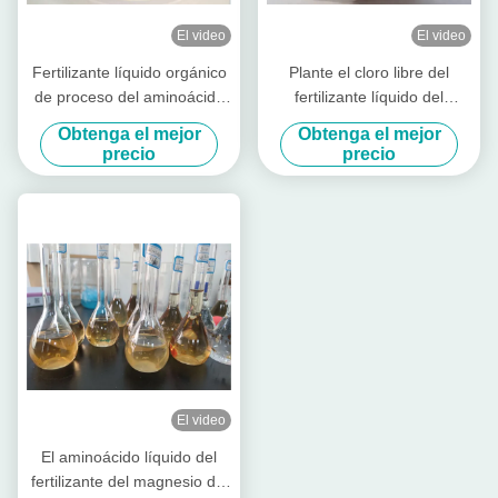
El video
El video
Fertilizante líquido orgánico
Plante el cloro libre del
de proceso del aminoácido
fertilizante líquido del
el 50% de la hidrólisis
aminoácido de la fuente el
Obtenga el mejor
Obtenga el mejor
enzimática
30% del embalaje 1L
precio
precio
El video
El aminoácido líquido del
fertilizante del magnesio del