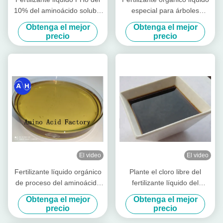
10% del aminoácido soluble
especial para árboles
en agua del cinc
frutales
Obtenga el mejor
Obtenga el mejor
precio
precio
El video
El video
Fertilizante líquido orgánico
Plante el cloro libre del
de proceso del aminoácido
fertilizante líquido del
el 50% de la hidrólisis
aminoácido de la fuente el
Obtenga el mejor
Obtenga el mejor
enzimática
30% del embalaje 1L
precio
precio