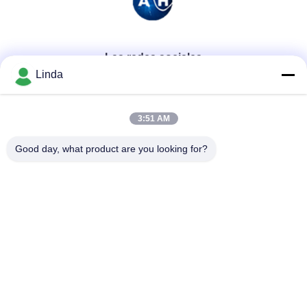
Las redes sociales
Linda
Contacto rápido
3:51 AM
Teléfono
Good day, what product are you looking for?
86-136-99415698
El correo electrónico
cdaohe88@aliyun.com
Dirección
4-502, avenida de No.8 Yingbin, distrito de Jinniu, Chengdu,
Sichuan, China