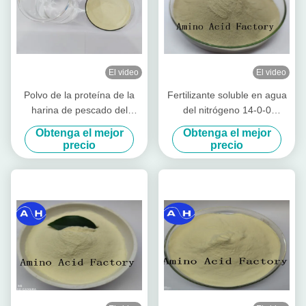
El video
El video
Polvo de la proteína de la
Fertilizante soluble en agua
harina de pescado del
del nitrógeno 14-0-0
hidrolizado el 80% extraído
enzimático animal del polvo
Obtenga el mejor
Obtenga el mejor
del bolso 50lb de los
del aminoácido de la
precio
precio
pescados de bacalao (15-1-
proteína
1)