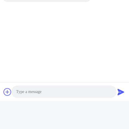
pescados con aminoácido
precio
del 80%
Las redes sociales
Contacto rápido
Teléfono
86-136-99415698
El correo electrónico
Photo