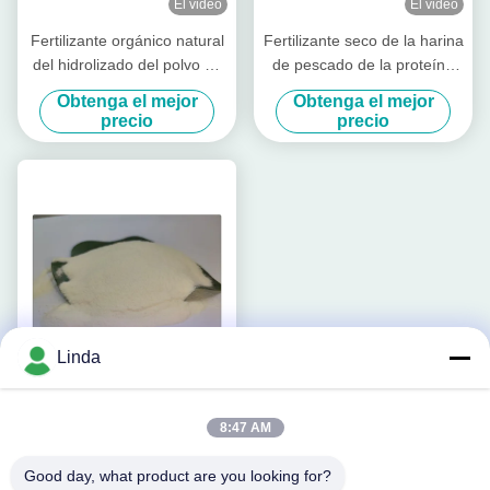
El video
El video
Fertilizante orgánico natural
Fertilizante seco de la harina
del hidrolizado del polvo de
de pescado de la proteína
la proteína de pescados
pura extraído del hidrolizado
Obtenga el mejor
Obtenga el mejor
de los pescados de bacalao
precio
precio
Linda
Fertilizante pulverizado
8:47 AM
amarillo claro soluble en
agua de la proteína de
Good day, what product are you looking for?
Obtenga el mejor