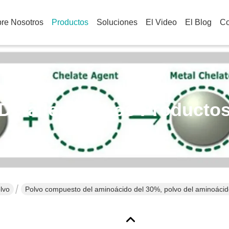
re Nosotros
Productos
Soluciones
El Video
El Blog
Co
Detalles De Los Producto
lvo
Polvo compuesto del aminoácido del 30%, polvo del aminoácid