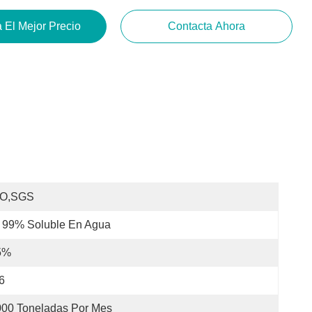
 El Mejor Precio
Contacta Ahora
SO,SGS
 99% Soluble En Agua
5%
6
000 Toneladas Por Mes