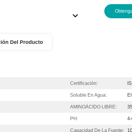
Obtenga
ión Del Producto
Certificación:
I
Soluble En Agua:
El
AMINOÁCIDO LIBRE:
3
PH:
4-
Capacidad De La Fuente:
1