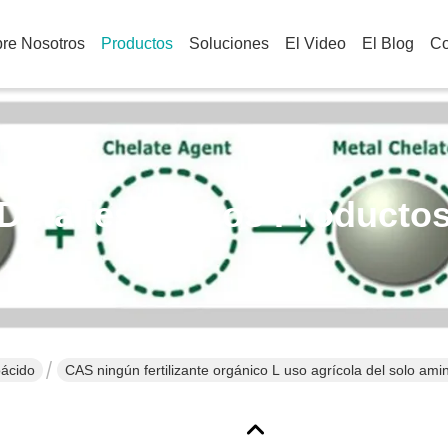
re Nosotros
Productos
Soluciones
El Video
El Blog
Co
Detalles De Los Producto
oácido
CAS ningún fertilizante orgánico L uso agrícola del solo ami