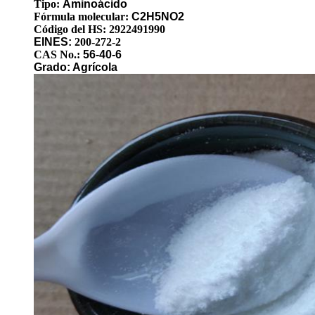
Tipo:
Aminoácido
Fórmula molecular:
C2H5NO2
Código del HS: 2922491990
EINES:
200-272-2
CAS No.:
56-40-6
Grado: Agrícola