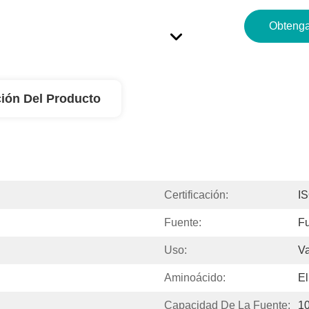
Obtenga
ión Del Producto
Certificación:
I
Fuente:
Fu
Uso:
Va
Aminoácido:
E
Capacidad De La Fuente:
1