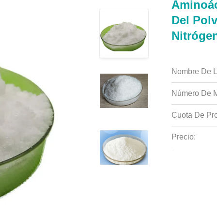
Aminoác
Del Polv
Nitróge
Nombre De L
Número De M
Cuota De Pro
Precio: