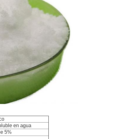
co
oluble en agua
de 5%