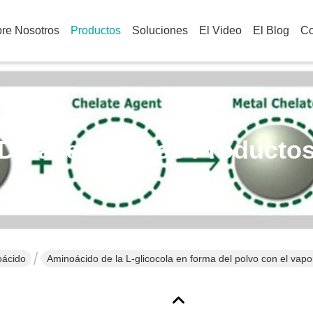
re Nosotros
Productos
Soluciones
El Video
El Blog
Co
Detalles De Los Producto
oácido
Aminoácido de la L-glicocola en forma del polvo con el vapor