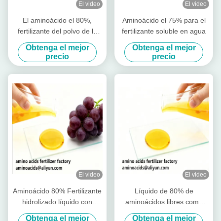
El video
El video
El aminoácido el 80%,
Aminoácido el 75% para el
fertilizante del polvo de la
fertilizante soluble en agua
agricultura del aminoácido
Obtenga el mejor
Obtenga el mejor
estimula crecimiento de la
precio
precio
raíz
El video
El video
Aminoácido 80% Fertilizante
Líquido de 80% de
hidrolizado líquido con
aminoácidos libres como
aminoácidos libres ≥ 750 g/l
materia prima para la
Obtenga el mejor
Obtenga el mejor