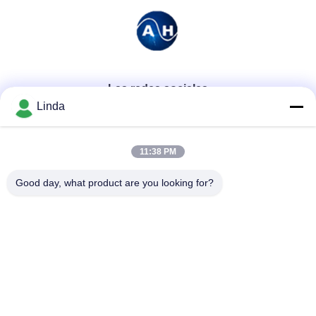
Las redes sociales
Linda
Contacto rápido
11:38 PM
Teléfono
Good day, what product are you looking for?
86-136-99415698
El correo electrónico
cdaohe88@aliyun.com
Dirección
4-502, avenida de No.8 Yingbin, distrito de Jinniu, Chengdu,
Sichuan, China