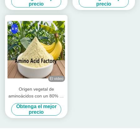
Nitrógeno total ≥ 12,0% y
producción de fertilizantes
precio
precio
alta solubilidad para la
solubles en agua
agricultura ecológica
El video
Origen vegetal de
aminoácidos con un 80% de
aminoácidos libres
Obtenga el mejor
precio