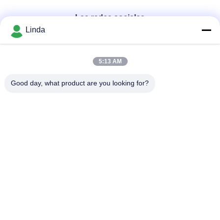
Las redes sociales
Linda
Contacto rápido
5:13 AM
Teléfono
Good day, what product are you looking for?
86-136-99415698
El correo electrónico
cdaohe88@aliyun.com
Dirección
4-502, avenida de No.8 Yingbin, distrito de Jinniu, Chengdu,
Sichuan, China
Política de privacidad
|
Mapa del Sitio
China es buena. Calidad Fertilizante del líquido del aminoácido