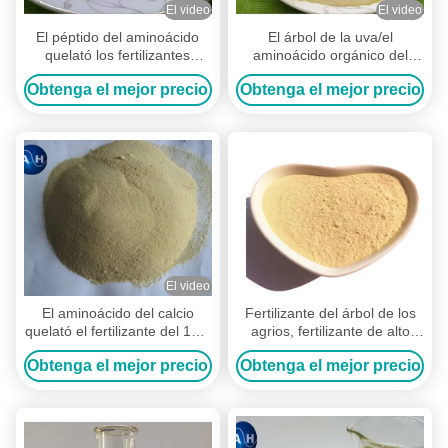
El video
El video
El péptido del aminoácido
El árbol de la uva/el
quelató los fertilizantes
aminoácido orgánico del
complejos de Npk de las
fertilizante del árbol frutal
Obtenga el mejor precio
Obtenga el mejor precio
cosechas del potasio
quelató los minerales
El video
El aminoácido del calcio
Fertilizante del árbol de los
quelató el fertilizante del 15%
agrios, fertilizante de alto
para el árbol de plátano,
grado de fósforo en
Obtenga el mejor precio
Obtenga el mejor precio
fertilizante orgánico del árbol
crecimiento vegetal