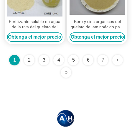
Fertilizante soluble en agua
Boro y cinc orgánicos del
de la uva del quelato del
quelato del aminoácido para
aminoácido del fertilizante
el fertilizante de los árboles
Obtenga el mejor precio
Obtenga el mejor precio
del árbol frutal
de la uva
1
2
3
4
5
6
7