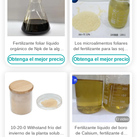
Fertilizante foliar líquido
Los microalimentos foliares
orgánico de Npk de la alga
del fertilizante para las sojas
marina para la agricultura
del maíz que mejoran la flor
Obtenga el mejor precio
Obtenga el mejor precio
dan fruto ajuste
El video
10-20-0 Withstand frío del
Fertilizante líquido del boro
invierno de la planta soluble
de Calsium, fertilizante del