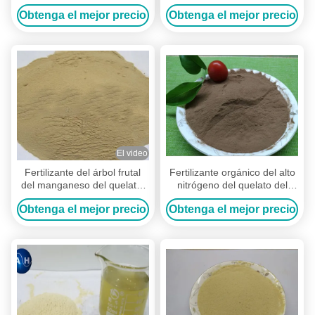
en agua foliar del fertilizante
árbol frutal con aminoácidos
Obtenga el mejor precio
Obtenga el mejor precio
de NPK
en plantas
El video
Fertilizante del árbol frutal
Fertilizante orgánico del alto
del manganeso del quelato,
nitrógeno del quelato del
fertilizante del árbol de cal
aminoácido del molibdeno
Obtenga el mejor precio
Obtenga el mejor precio
del mango del melocotón
para los árboles frutales