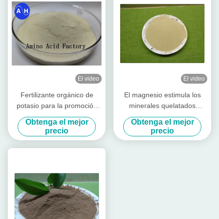
El video
El video
Fertilizante orgánico de
El magnesio estimula los
potasio para la promoción
minerales quelatados
de colorantes de frutas
aminoácido del crecimiento
Obtenga el mejor
Obtenga el mejor
vegetal para el fertilizante
precio
precio
orgánico foliar