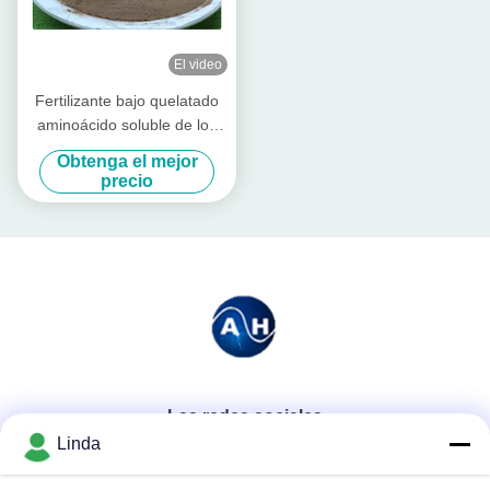
El video
Fertilizante bajo quelatado
aminoácido soluble de los
elementos del fósforo de los
Obtenga el mejor
minerales del polvo
precio
Las redes sociales
Linda