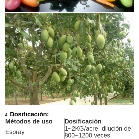
Dosificación:
4.
Métodos de uso
Dosificación
1~2KG/acre, dilución de
Espray
800~1200 veces.