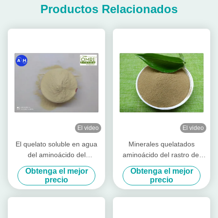
Productos Relacionados
El video
El video
El quelato soluble en agua
Minerales quelatados
del aminoácido del
aminoácido del rastro del
magnesio del cinc del boro
potasio del 40% para el
Obtenga el mejor
Obtenga el mejor
se pulveriza libremente
establecimiento del plátano
precio
precio