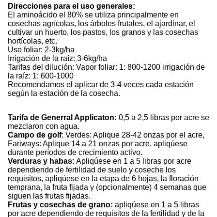
Direcciones para el uso generales:
El aminoácido el 80% se utiliza principalmente en
cosechas agrícolas, los árboles frutales, el ajardinar, el
cultivar un huerto, los pastos, los granos y las cosechas
hortícolas, etc.
Uso foliar: 2-3kg/ha
Irrigación de la raíz: 3-6kg/ha
Tarifas del dilución: Vapor foliar: 1: 800-1200 irrigación de
la raíz: 1: 600-1000
Recomendamos el aplicar de 3-4 veces cada estación
según la estación de la cosecha.
Tarifa de Generral Applicaton:
0,5 a 2,5 libras por acre se
mezclaron con agua.
Campo de golf
: Verdes: Aplique 28-42 onzas por el acre,
Fariways: Aplique 14 a 21 onzas por acre, apliqúese
durante períodos de crecimiento activo.
Verduras y habas:
Apliqúese en 1 a 5 libras por acre
dependiendo de fertilidad de suelo y coseche los
requisitos, apliqúese en la etapa de 6 hojas, la floración
temprana, la fruta fijada y (opcionalmente) 4 semanas que
siguen las frutas fijadas.
Frutas y cosechas de grano:
apliqúese en 1 a 5 libras
por acre dependiendo de requisitos de la fertilidad y de la