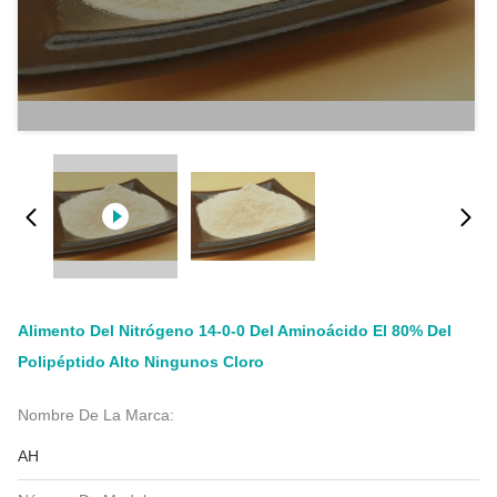
Alimento Del Nitrógeno 14-0-0 Del Aminoácido El 80% Del
Polipéptido Alto Ningunos Cloro
Nombre De La Marca:
AH