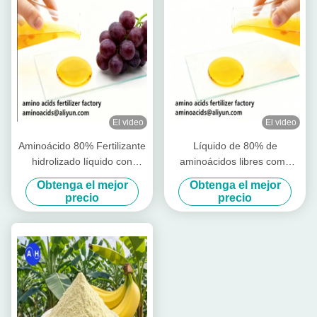
El video
El video
Aminoácido 80% Fertilizante
Líquido de 80% de
hidrolizado líquido con
aminoácidos libres como
aminoácidos libres ≥ 750 g/l
materia prima para la
Obtenga el mejor
Obtenga el mejor
Nitrógeno total ≥ 12,0% y
producción de fertilizantes
precio
precio
alta solubilidad para la
solubles en agua
agricultura ecológica