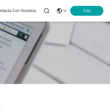
ntacta Con Nosotros
Cita
á