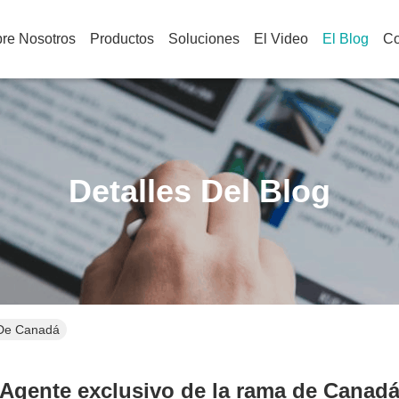
re Nosotros
Productos
Soluciones
El Video
El Blog
Co
Detalles Del Blog
 De Canadá
Agente exclusivo de la rama de Canad