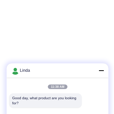
Linda
Contacto rápido
11:38 AM
Teléfono
86-136-99415698
Good day, what product are you looking 
for?
El correo electrónico
cdaohe88@aliyun.com